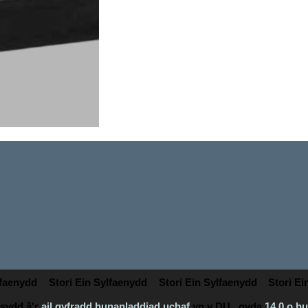
lfaenydd
Stori Ein Sylfaenydd
Stori Ein Sylfaenydd
Stori Ei
sydd â'r
ail gyfradd hunanladdiad uchaf
yn y DU
,
gyda
14.0 o h