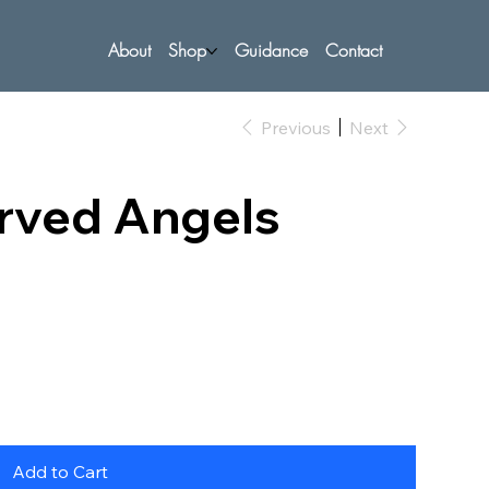
About
Shop
Guidance
Contact
Previous
Next
arved Angels
Add to Cart