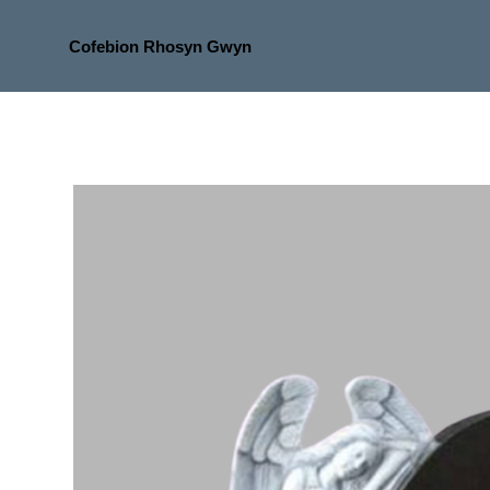
Cofebion Rhosyn Gwyn