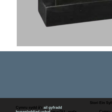
Stori Ein Sy
Cymru sydd â'r
ail gyfradd
Cymru 
hunanladdiad uchaf
yn y DU
,
gyda