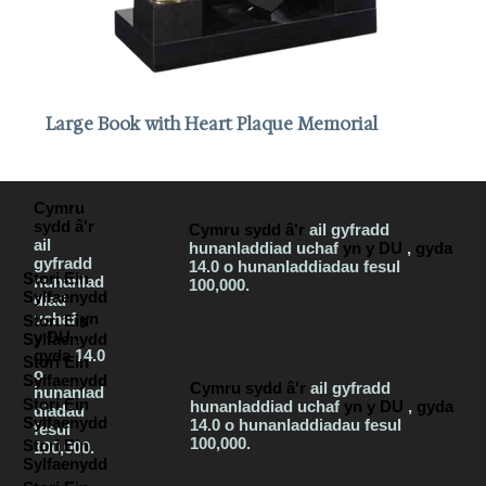
Large Book with Heart Plaque Memorial
Cymru
sydd â'r
Cymru sydd â'r
ail gyfradd
ail
hunanladdiad uchaf
yn y DU
,
gyda
gyfradd
14.0 o hunanladdiadau fesul
Stori Ein
hunanlad
100,000.
Sylfaenydd
diad
uchaf
yn
Stori Ein
y DU
,
Sylfaenydd
gyda
14.0
Stori Ein
o
Sylfaenydd
Cymru sydd â'r
ail gyfradd
hunanlad
Stori Ein
hunanladdiad uchaf
yn y DU
,
gyda
diadau
Sylfaenydd
14.0 o hunanladdiadau fesul
fesul
100,000.
Stori Ein
100,000.
Sylfaenydd