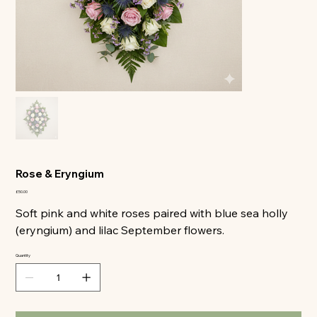
All
Rose & Eryngium
Price
£50.00
Soft pink and white roses paired with blue sea holly
(eryngium) and lilac September flowers.
Quantity