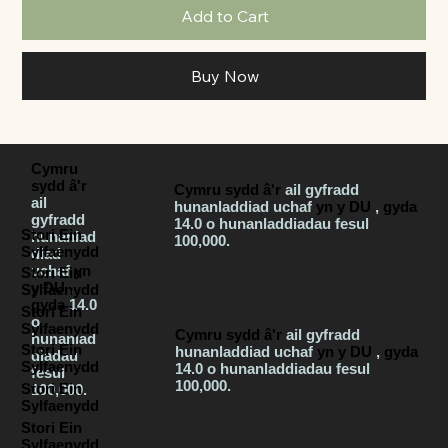
Add to Cart
Buy Now
Cymru
sydd â'r
Cymru sydd â'r
ail gyfradd
ail
hunanladdiad uchaf
yn y DU
,
gyda
gyfradd
14.0 o hunanladdiadau fesul
Stori Ein
hunanlad
100,000.
Sylfaenydd
diad
uchaf
yn
Stori Ein
y DU
,
Sylfaenydd
gyda
14.0
Stori Ein
o
Sylfaenydd
Cymru sydd â'r
ail gyfradd
hunanlad
Stori Ein
hunanladdiad uchaf
yn y DU
,
gyda
diadau
Sylfaenydd
14.0 o hunanladdiadau fesul
fesul
100,000.
Stori Ein
100,000.
Sylfaenydd
Stori Ein
Sylfaenydd