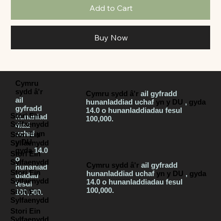
Add to Cart
Buy Now
Cymru
sydd â'r
Cymru sydd â'r
ail gyfradd
ail
hunanladdiad uchaf
yn y DU
,
gyda
gyfradd
14.0 o hunanladdiadau fesul
Stori Ein
hunanlad
100,000.
Sylfaenydd
diad
uchaf
yn
Stori Ein
y DU
,
Sylfaenydd
gyda
14.0
Stori Ein
o
Sylfaenydd
Cymru sydd â'r
ail gyfradd
hunanlad
Stori Ein
hunanladdiad uchaf
yn y DU
,
gyda
diadau
Sylfaenydd
14.0 o hunanladdiadau fesul
fesul
100,000.
Stori Ein
100,000.
Sylfaenydd
Stori Ein
Sylfaenydd