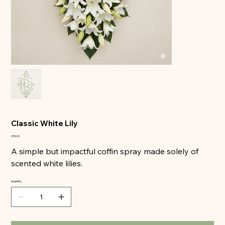
All
Classic White Lily
Price
£50.00
A simple but impactful coffin spray made solely of
scented white lilies.
Quantity