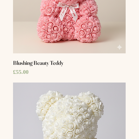
Blushing Beauty Teddy
Price
£55.00