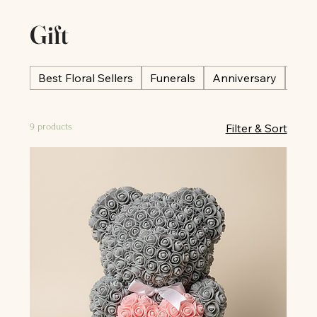
Gift
Best Floral Sellers
Funerals
Anniversary
Occ
9 products
Filter & Sort
All
All