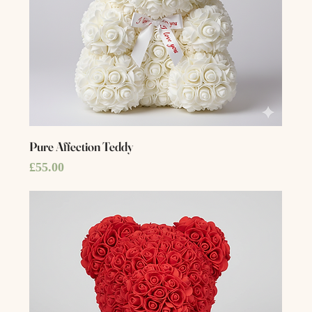
Pure Affection Teddy
Price
£55.00