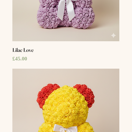
Lilac Love
Price
£45.00