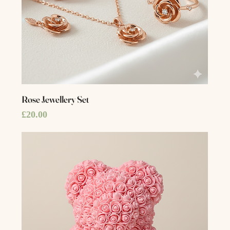
Rose Jewellery Set
Price
£20.00