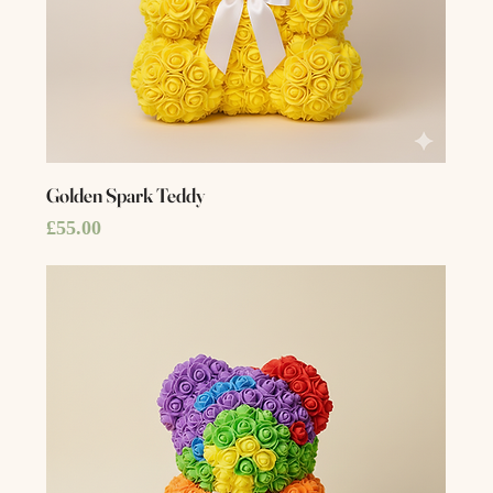
Golden Spark Teddy
Price
£55.00