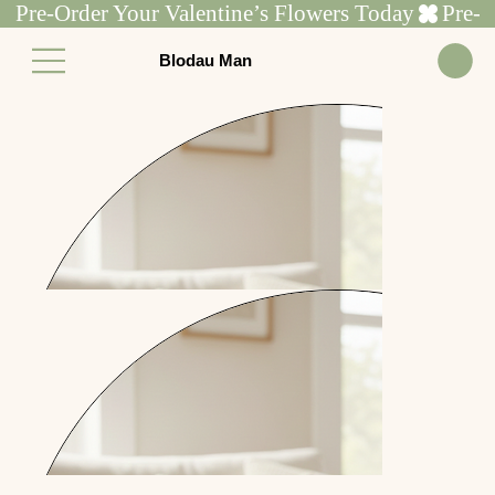
Pre-Order Your Valentine’s Flowers Today
Blodau Man