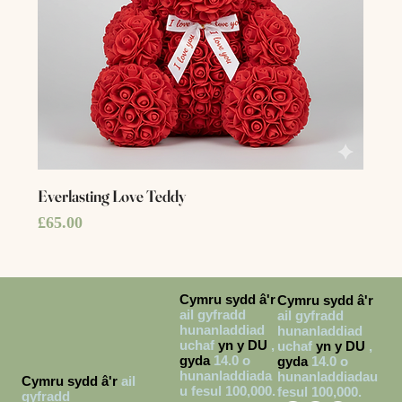
Everlasting Love Teddy
Price
£65.00
Cymru sydd â'r
Cymru sydd â'r
ail gyfradd
ail gyfradd
hunanladdiad
hunanladdiad
uchaf
yn y DU
,
uchaf
yn y DU
,
gyda
14.0 o
gyda
14.0 o
hunanladdiada
hunanladdiadau
Cymru sydd â'r
ail
u fesul 100,000.
fesul 100,000.
gyfradd